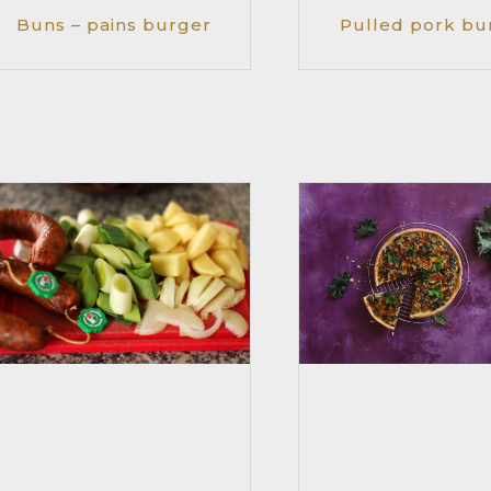
Buns – pains burger
Pulled pork bu