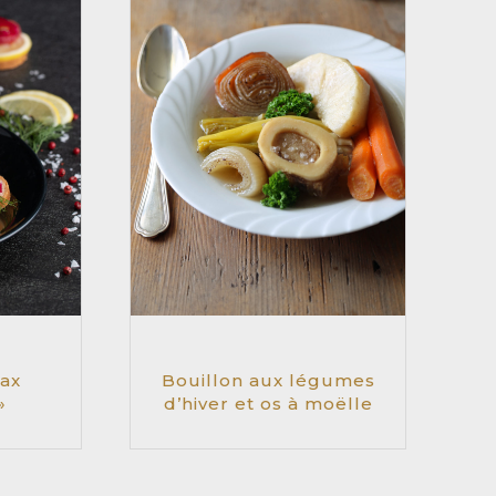
ax
Bouillon aux légumes
»
d’hiver et os à moëlle