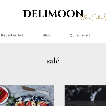
Recettes A-Z
Blog
Qui suis-je ?
salé