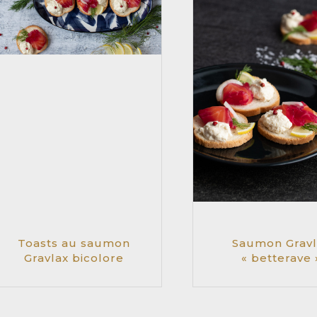
Toasts au saumon
Saumon Gravl
Gravlax bicolore
« betterave 