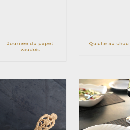
Journée du papet
Quiche au chou
vaudois