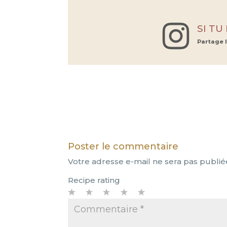
SI TU
Partage 
Poster le commentaire
Votre adresse e-mail ne sera pas publié
Recipe rating
1
2
3
4
5
Star
Stars
Stars
Stars
Stars