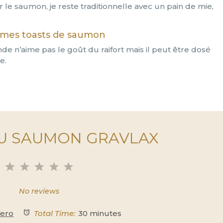
e saumon, je reste traditionnelle avec un pain de mie,
 mes toasts de saumon
de n’aime pas le goût du raifort mais il peut être dosé
e.
U SAUMON GRAVLAX
1
2
3
4
5
Star
Stars
Stars
Stars
Stars
No reviews
ero
Total Time:
30 minutes