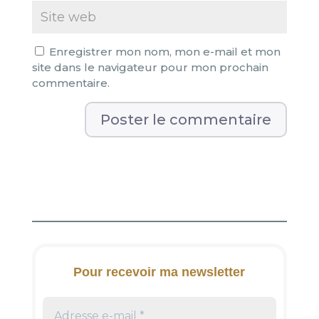
Enregistrer mon nom, mon e-mail et mon
site dans le navigateur pour mon prochain
commentaire.
A
l
t
e
r
n
a
t
i
Pour recevoir ma newsletter
v
e
: