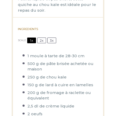
quiche au chou kale est idéale pour le
repas du soir.
INGREDIENTS
1x
2x
3x
SCALE
1
moule à tarte de 28-30 cm
500 g
de pâte brisée achetée ou
maison
250 g
de chou kale
150 g
de lard à cuire en lamelles
200 g
de fromage à raclette ou
équivalent
2
,5 dl de crème liquide
2
oeufs