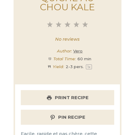
CHOU KALE
1
2
3
4
5
Star
Stars
Stars
Stars
Stars
No reviews
Author:
Vero
Total Time:
60 min
Yield:
2
-
3
pers.
1
x
PRINT RECIPE
PIN RECIPE
Facile, rapide et pas chère, cette