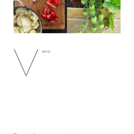
V
ero