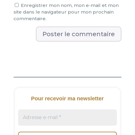
Enregistrer mon nom, mon e-mail et mon
site dans le navigateur pour mon prochain
commentaire.
A
l
t
e
r
n
a
t
i
Pour recevoir ma newsletter
v
e
: