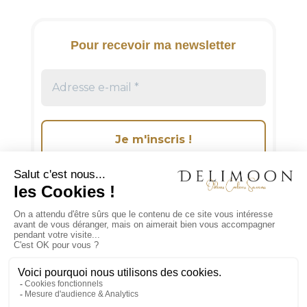
a
t
i
Pour recevoir ma newsletter
v
e
:
Suivez-moi sur les réseaux sociaux!