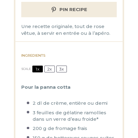
PIN RECIPE
Une recette originale, tout de rose
vêtue, à servir en entrée ou à l’apéro.
INGREDIENTS
1x
2x
3x
SCALE
Pour la panna cotta
2
dl de crème, entière ou demi
3
feuilles de gélatine ramollies
dans un verre d’eau froide*
200 g
de fromage frais
150 g
de betteraves rouges cuites,