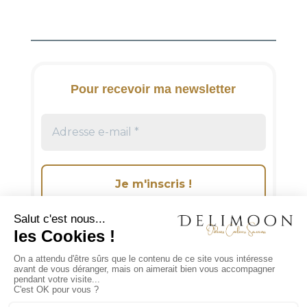
e
r
n
a
t
i
Pour recevoir ma newsletter
v
e
:
Suivez-moi sur les réseaux sociaux!