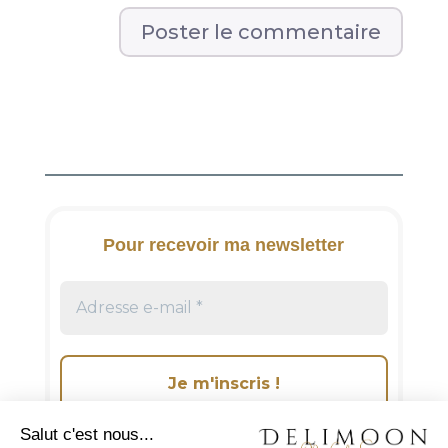
A
l
t
e
r
n
a
t
i
Pour recevoir ma newsletter
v
e
: