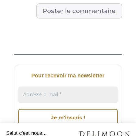
A
l
t
e
r
n
a
t
i
Pour recevoir ma newsletter
v
e
: