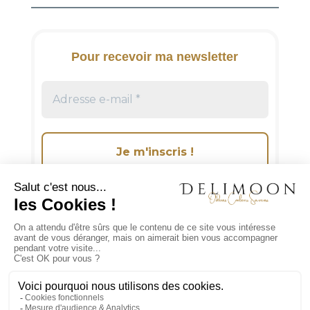
n
a
t
i
Pour recevoir ma newsletter
v
e
:
Suivez-moi sur les réseaux sociaux!