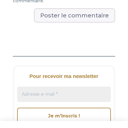
commentaire.
A
l
t
e
r
n
a
t
i
Pour recevoir ma newsletter
v
e
: