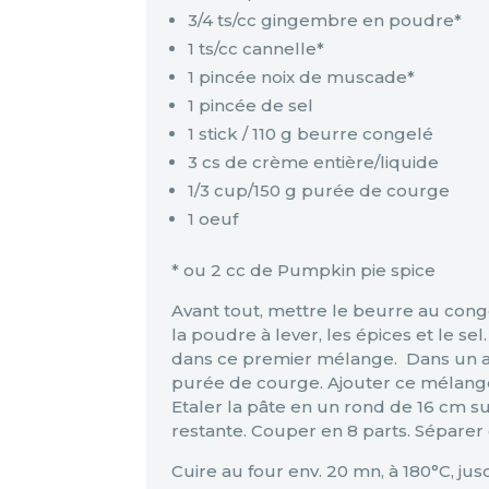
3/4 ts/cc gingembre en poudre*
1 ts/cc cannelle*
1 pincée noix de muscade*
1 pincée de sel
1 stick / 110 g beurre congelé
3 cs de crème entière/liquide
1/3 cup/150 g purée de courge
1 oeuf
* ou 2 cc de Pumpkin pie spice
Avant tout, mettre le beurre au congé
la poudre à lever, les épices et le s
dans ce premier mélange. Dans un au
purée de courge. Ajouter ce mélang
Etaler la pâte en un rond de 16 cm s
restante. Couper en 8 parts. Séparer 
Cuire au four env. 20 mn, à 180°C, ju