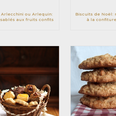
Arlecchini ou Arlequin:
Biscuits de Noël: 
sablés aux fruits confits
à la confitur