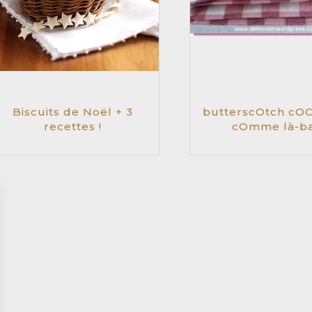
Biscuits de Noël + 3
butterscOtch cOO
recettes !
cOmme là-b