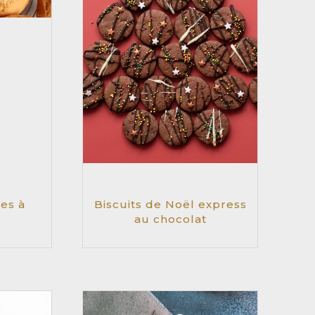
es à
Biscuits de Noël express
au chocolat