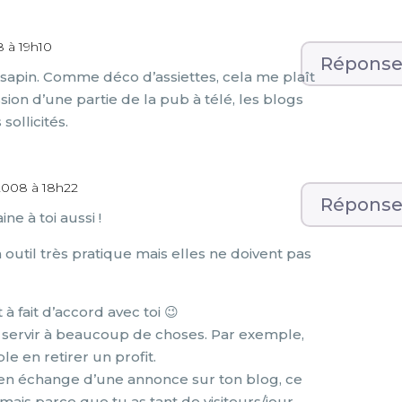
 à 19h10
Répons
 sapin. Comme déco d’assiettes, cela me plaît
on d’une partie de la pub à télé, les blogs
sollicités.
2008 à 18h22
Répons
e à toi aussi !
un outil très pratique mais elles ne doivent pas
à fait d’accord avec toi 😉
 servir à beaucoup de choses. Par exemple,
ible en retirer un profit.
l en échange d’une annonce sur ton blog, ce
i mais parce que tu as tant de visiteurs/jour.