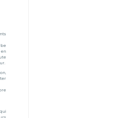
nts
rbe
 en
ute
ur.
ion,
ter
ore
qui
urs