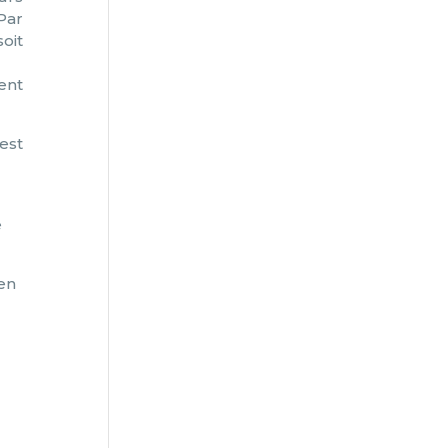
Par
oit
ent
’est
e
 en