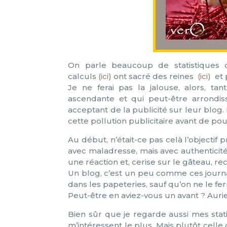
On parle beaucoup de statistiques c
calculs
(ici)
ont sacré des reines
(ici)
et 
Je ne ferai pas la jalouse, alors, t
ascendante et qui peut-être arrondiss
acceptant de la publicité sur leur blog
cette pollution publicitaire avant de pouv
Au début, n’était-ce pas celà l’objectif 
avec maladresse, mais avec authenticité
une réaction et, cerise sur le gâteau, r
Un blog, c’est un peu comme ces journ
dans les papeteries, sauf qu’on ne le fe
Peut-être en aviez-vous un avant ? Aurie
Bien sûr que je regarde aussi mes stati
m’intéressent le plus. Mais plutôt celle