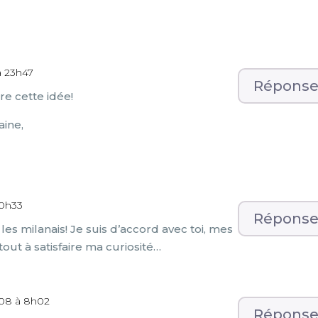
à 23h47
Répons
re cette idée!
aine,
 0h33
Répons
les milanais! Je suis d’accord avec toi, mes
out à satisfaire ma curiosité…
008 à 8h02
Répons