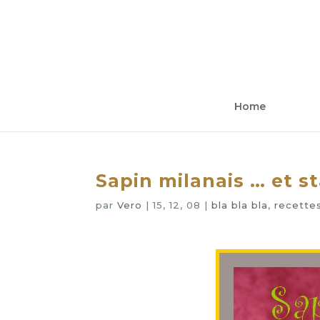
Home
Sapin milanais … et s
par
Vero
|
15, 12, 08
|
bla bla bla
,
recette