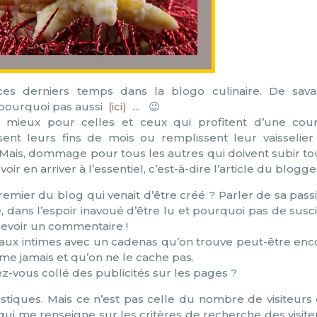
es derniers temps dans la blogo culinaire. De sava
pourquoi pas aussi
(ici)
… 😉
ant mieux pour celles et ceux qui profitent d’une cou
ent leurs fins de mois ou remplissent leur vaisselier
. Mais, dommage pour tous les autres qui doivent subir to
oir en arriver à l’essentiel, c’est-à-dire l’article du blogge
premier du blog qui venait d’être créé ? Parler de sa pass
, dans l’espoir inavoué d’être lu et pourquoi pas de susci
ecevoir un commentaire !
aux intimes avec un cadenas qu’on trouve peut-être enc
rme jamais et qu’on ne le cache pas.
z-vous collé des publicités sur les pages ?
stiques. Mais ce n’est pas celle du nombre de visiteurs 
 qui me renseigne sur les critères de recherche des visite