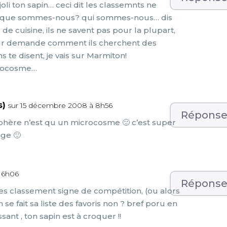
joli ton sapin… ceci dit les classemnts ne
… que sommes-nous? qui sommes-nous… dis
de cuisine, ils ne savent pas pour la plupart,
eur demande comment ils cherchent des
s te disent, je vais sur Marmiton!
crocosme…
s)
sur 15 décembre 2008 à 8h56
Répons
phère n’est qu un microcosme 🙂 c’est super
nge 🙂
16h06
Répons
es classement signe de compétition, (ou alors
n se fait sa liste des favoris non ? bref poru en
sant , ton sapin est à croquer !!