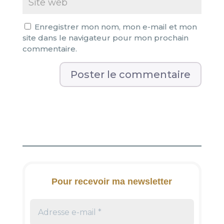
Enregistrer mon nom, mon e-mail et mon
site dans le navigateur pour mon prochain
commentaire.
A
l
t
e
r
n
a
t
i
Pour recevoir ma newsletter
v
e
: