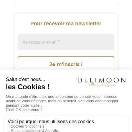
n
a
t
i
Pour recevoir ma newsletter
v
e
:
Suivez-moi sur les réseaux sociaux!