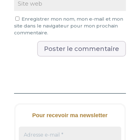
Enregistrer mon nom, mon e-mail et mon
site dans le navigateur pour mon prochain
commentaire.
A
l
t
e
r
n
a
t
i
Pour recevoir ma newsletter
v
e
: