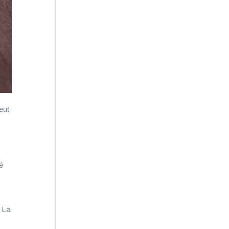
eut
é
. La