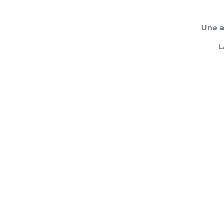
Une a
L