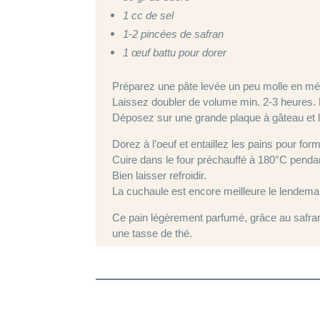
1 cc de sel
1-2 pincées de safran
1 œuf battu pour dorer
Préparez une pâte levée un peu molle en méla
Laissez doubler de volume min. 2-3 heures. P
Déposez sur une grande plaque à gâteau et l
Dorez à l’oeuf et entaillez les pains pour fo
Cuire dans le four préchauffé à 180°C penda
Bien laisser refroidir.
La cuchaule est encore meilleure le lendema
Ce pain légèrement parfumé, grâce au safr
une tasse de thé.