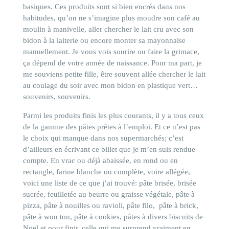
basiques. Ces produits sont si bien encrés dans nos
habitudes, qu’on ne s’imagine plus moudre son café au
moulin à manivelle, aller chercher le lait cru avec son
bidon à la laiterie ou encore monter sa mayonnaise
manuellement.
Je vous vois sourire ou faire la grimace,
ça dépend de votre année de naissance. Pour ma part, je
me souviens petite fille, être souvent allée chercher le lait
au coulage du soir avec mon bidon en plastique vert…
souvenirs, souvenirs.
Parmi les produits finis les plus courants, il y a tous ceux
de la gamme des pâtes prêtes à l’emploi. Et ce n’est pas
le choix qui manque dans nos supermarchés; c’est
d’ailleurs en écrivant ce billet que je m’en suis rendue
compte. En vrac ou déjà abaissée, en rond ou en
rectangle, farine blanche ou complète, voire allégée,
voici une liste de ce que j’ai trouvé: pâte brisée, brisée
sucrée, feuilletée au beurre ou graisse végétale, pâte à
pizza, pâte à nouilles ou ravioli, pâte filo, pâte à brick,
pâte à won ton, pâte à cookies, pâtes à divers biscuits de
Noël et pour finir, celle qui me surprend vraiment en