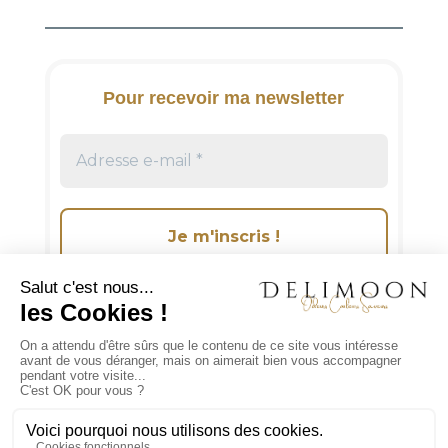
r
n
a
t
i
Pour recevoir ma newsletter
v
e
:
Suivez-moi sur les réseaux sociaux!