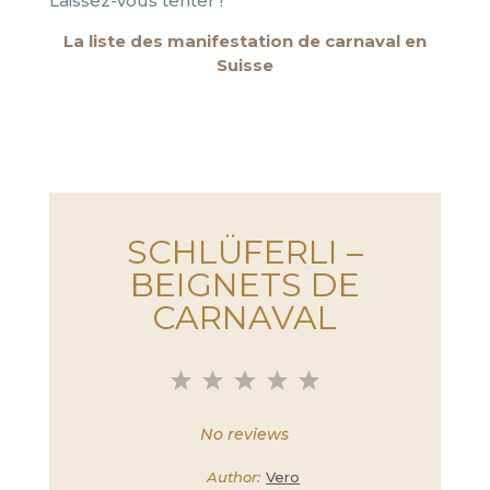
Laissez-vous tenter !
La liste des manifestation de carnaval en
Suisse
SCHLÜFERLI –
BEIGNETS DE
CARNAVAL
1
2
3
4
5
Star
Stars
Stars
Stars
Stars
No reviews
Author:
Vero