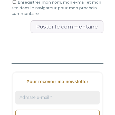
Enregistrer mon nom, mon e-mail et mon
site dans le navigateur pour mon prochain
commentaire.
A
l
t
e
r
n
a
t
i
Pour recevoir ma newsletter
v
e
: