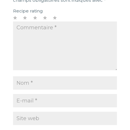
champs obligatoires sont indiqués avec
*
Recipe rating
1
2
3
4
5
Star
Stars
Stars
Stars
Stars