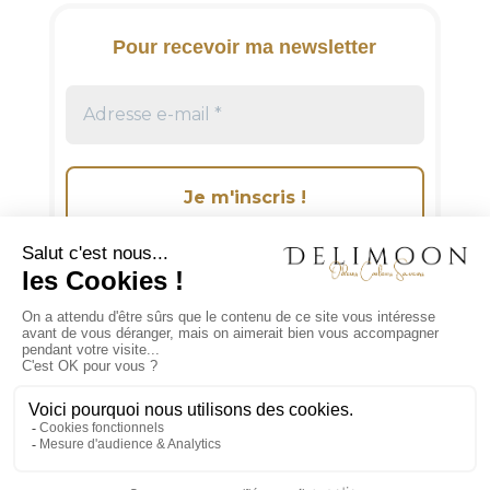
t
i
Pour recevoir ma newsletter
v
e
:
Suivez-moi sur les réseaux sociaux!