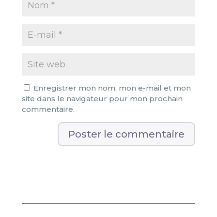
Enregistrer mon nom, mon e-mail et mon
site dans le navigateur pour mon prochain
commentaire.
A
l
t
e
r
n
a