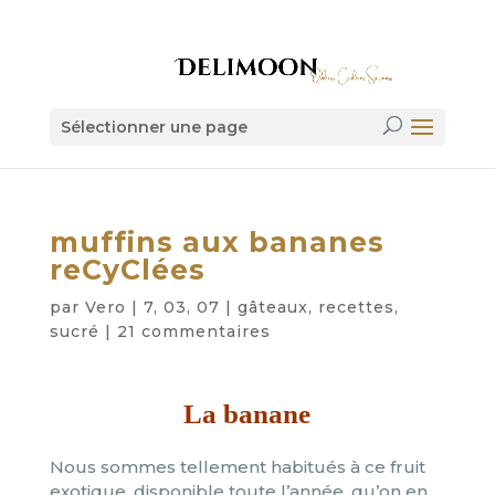
Sélectionner une page
muffins aux bananes
reCyClées
par
Vero
|
7, 03, 07
|
gâteaux
,
recettes
,
sucré
|
21 commentaires
La banane
Nous sommes tellement habitués à ce fruit
exotique, disponible toute l’année, qu’on en