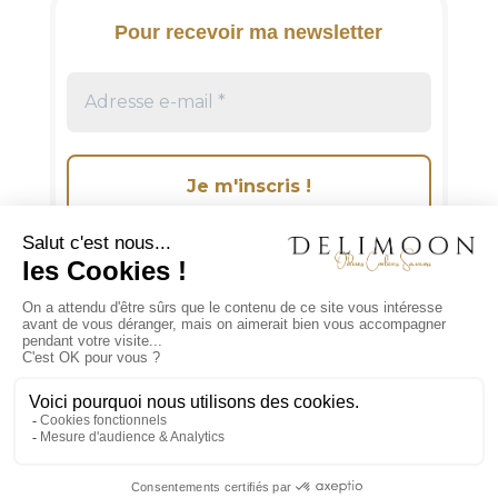
t
i
Pour recevoir ma newsletter
v
e
:
Suivez-moi sur les réseaux sociaux!