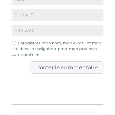
Enregistrer mon nom, mon e-mail et mon
site dans le navigateur pour mon prochain
commentaire.
A
l
t
e
r
n
a