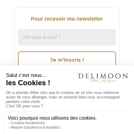
a
t
i
Pour recevoir ma newsletter
v
e
:
Suivez-moi sur les réseaux sociaux!