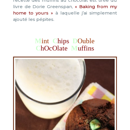
recette des muffins au chocolat est tirée du
livre de Dorie Greenspan,
« Baking
from my
home to yours »
à laquelle j’ai simplement
ajouté les pépites.
M
int
C
hips
D
Ouble
C
hOcOlate
M
uffins