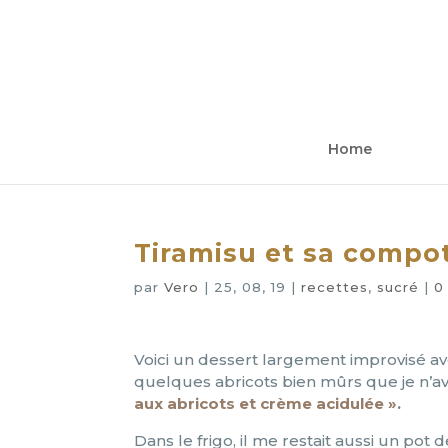
Home
Tiramisu et sa compot
par
Vero
|
25, 08, 19
|
recettes
,
sucré
|
0
Voici un dessert largement improvisé avec
quelques abricots bien mûrs que je n’av
aux abricots et crème acidulée »
.
Dans le frigo, il me restait aussi un p