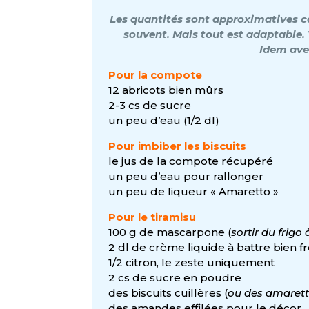
Les quantités sont approximatives car
souvent. Mais tout est adaptable. 
Idem ave
Pour la compote
12 abricots bien mûrs
2-3 cs de sucre
un peu d’eau (1/2 dl)
Pour imbiber les biscuits
le jus de la compote récupéré
un peu d’eau pour rallonger
un peu de liqueur « Amaretto »
Pour le tiramisu
100 g de mascarpone (
sortir du frigo 
2 dl de crème liquide à battre bien f
1/2 citron, le zeste uniquement
2 cs de sucre en poudre
des biscuits cuillères (
ou des amaretti
des amandes effilées pour le décor