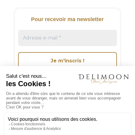
a
t
i
Pour recevoir ma newsletter
v
e
:
Suivez-moi sur les réseaux sociaux!