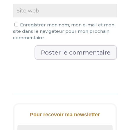
Enregistrer mon nom, mon e-mail et mon
site dans le navigateur pour mon prochain
commentaire.
A
l
t
e
r
n
a
t
i
Pour recevoir ma newsletter
v
e