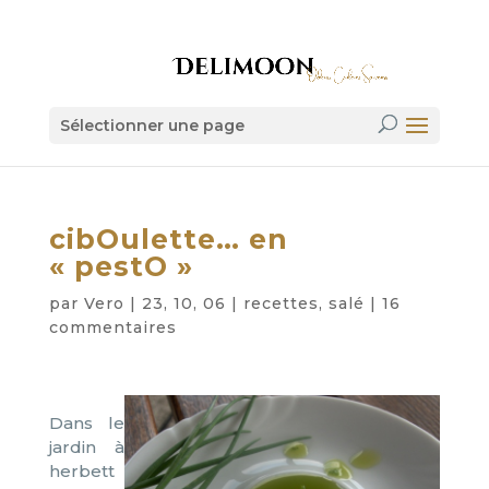
Sélectionner une page
cibOulette… en
« pestO »
par
Vero
|
23, 10, 06
|
recettes
,
salé
|
16
commentaires
Dans le
jardin à
herbett