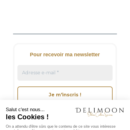
A
l
t
e
r
n
a
t
i
Pour recevoir ma newsletter
v
e
: