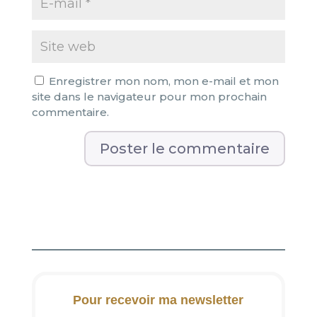
Enregistrer mon nom, mon e-mail et mon
site dans le navigateur pour mon prochain
commentaire.
A
l
t
e
r
n
a
t
i
Pour recevoir ma newsletter
v