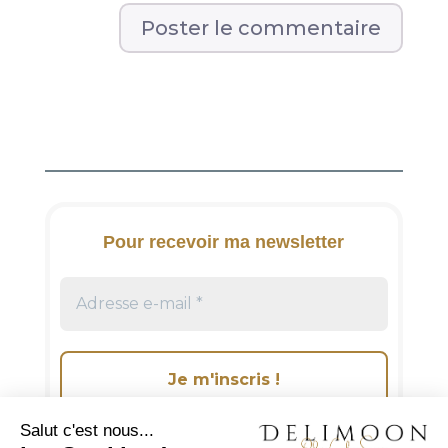
A
l
t
e
r
n
a
t
i
Pour recevoir ma newsletter
v
e
: