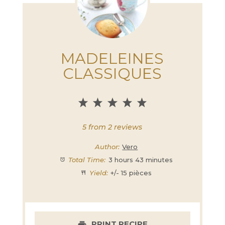
MADELEINES
CLASSIQUES
1
2
3
4
5
Star
Stars
Stars
Stars
Stars
5
from
2
reviews
Author:
Vero
Total Time:
3 hours 43 minutes
Yield:
+/- 15 pièces
PRINT RECIPE