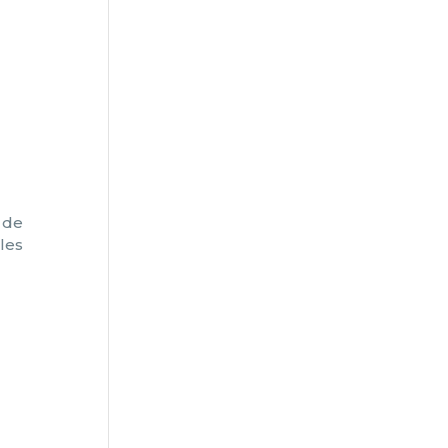
s de
les