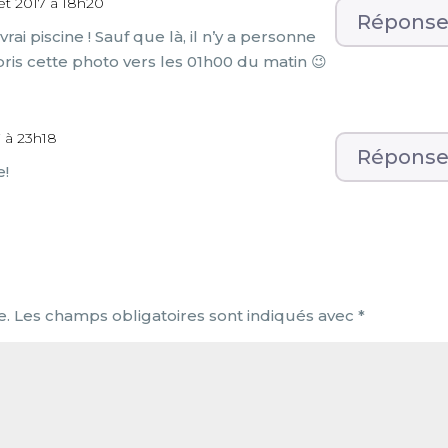
llet 2017 à 18h20
Répons
vrai piscine ! Sauf que là, il n’y a personne
 pris cette photo vers les 01h00 du matin 😉
 à 23h18
Répons
e!
e.
Les champs obligatoires sont indiqués avec
*