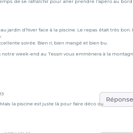
temps de se rafraîchir pour aller prendre l’apéro au bord
jardin d’hiver face à la piscine. Le repas était très bon.
.
llente soirée. Bien ri, bien mangé et bien bu.
é à notre week-end au Tessin vous emmènera à la montagn
h13
Répons
is la piscine est juste là pour faire déco ou