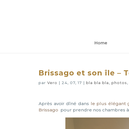
Home
Brissago et son île – 
par
Vero
|
24, 07, 17
|
bla bla bla
,
photos
Après avoir dîné dans
le plus élégant 
Brissago
pour prendre nos chambres à l’