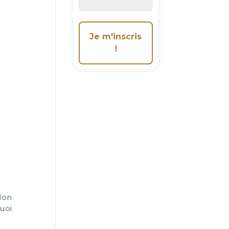
lon
quoi