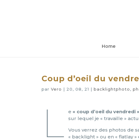
Home
Coup d’oeil du vendre
par
Vero
|
20, 08, 21
|
backlightphoto
,
ph
L
e
« coup d’oeil du vendredi 
sur lequel je « travaille » ac
Vous verrez des photos de sai
« backlight » ou en « flatlay 