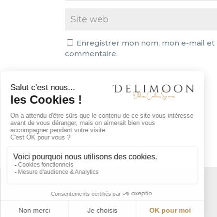
Enregistrer mon nom, mon e-mail et 
commentaire.
A
l
t
e
r
n
a
t
i
v
e
: