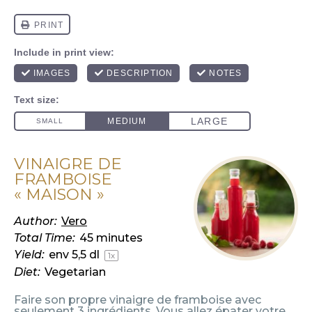
VINAIGRE DE
FRAMBOISE
« MAISON »
Author:
Vero
Total Time:
45 minutes
Yield:
env
5
,5 dl
1
x
Diet:
Vegetarian
Faire son propre vinaigre de framboise avec
seulement 3 ingrédients. Vous allez épater votre