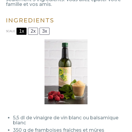
famille et vos amis.
INGREDIENTS
1x
2x
3x
SCALE
5
,5 dl de vinaigre de vin blanc ou balsamique
blanc
350 g
de framboises fraîches et mûres