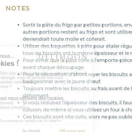
NOTES
Sortir la pâte du frigo par petites portions, env
autres portions restent au frigo et sont utilise
deviendrait toute molle et collerait.
Utiliser des baguettes à pâte pour étaler rég
tous les biscuits ont la même épaisseur et l
Pour éviter que la pâte colle à l’emporte-pièce,
avant chaque découpage.
Pour la décoration: d’abord rayer les biscuits 
badigeonner avec le jaune d’œuf.
Toujours mettre les biscuits au frais avant de le
déforment.
Si vous réduisez l’épaisseur des biscuits, il f
cuisson, de même si vous utilisez un four à ch
Ces biscuits sont vite cuits, alors ne pas oublie