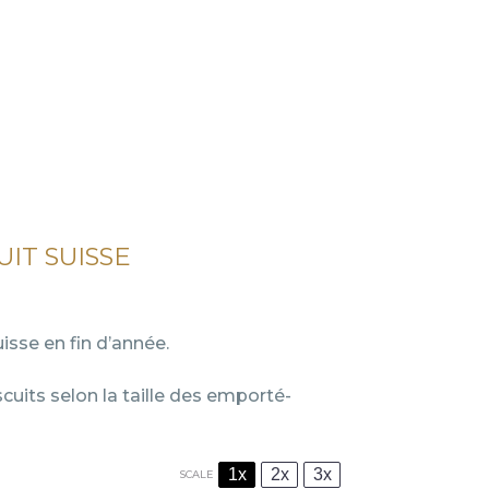
UIT SUISSE
isse en fin d’année.
uits selon la taille des emporté-
1x
2x
3x
SCALE